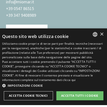
info@miomar.it
+39 0547 86515
+39 347 9408989
SCARICA LA BROCHURE
×
Questo sito web utilizza cookie
Posizione
Utilizziamo cookie propri e di terze parti per finalità: tecniche (necessari
ITALIAN
per la navigazione), analitiche (per le statistiche) e cookie traccianti / di
Viale G. Carducci, 323
profilazione (relativi alle Tue preferenze) per mostrarti pubblicità
personalizzata sulla base della navigazione delle pagine del sito.
ENGLISH
47042 Villamarina di Cesenatico (FC)
Puoi accettare tutti i cookie premendo il pulsante “ACCETTA TUTTI I
COOKIE”, proseguire cliccando su “ACCETTA COOKIE TECNICI” o
GERMAN
Raggiungici facilmente
visualizzare i dettagli dei Cookie utilizzati cliccando su “IMPOSTAZIONI
COOKIE”. Al fine di revocare il consenso prestato e visualizzare le
FRENCH
informazioni complete sul trattamento dati
clicca qui
IMPOSTAZIONI COOKIE
RUSSIAN
ACCETTA COOKIE TECNICI
ACCETTA TUTTI I COOKIE
Preventivo